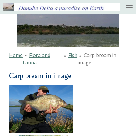
Ga
direct
naar
de
hoofdinhoud
Home
»
Flora and
»
Fish
»
Carp bream in
Fauna
image
Carp bream in image