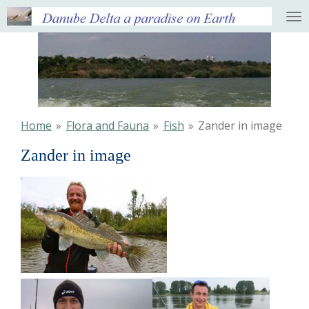
Ga
direct
naar
de
hoofdinhoud
Home
»
Flora and Fauna
»
Fish
»
Zander in image
Zander in image