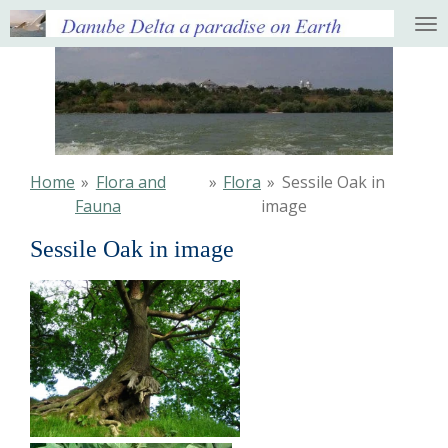
Ga
direct
naar
de
hoofdinhoud
Home
»
Flora and
»
Flora
»
Sessile Oak in
Fauna
image
Sessile Oak in image