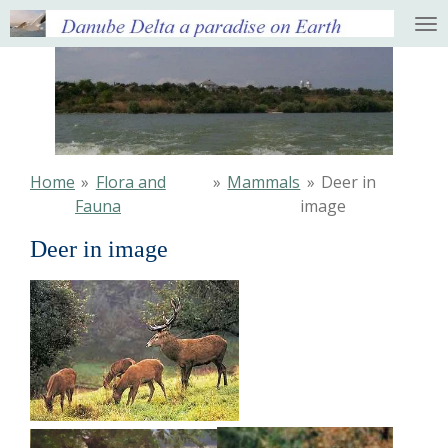
Ga
direct
naar
de
hoofdinhoud
Home
»
Flora and
»
Mammals
»
Deer in
Fauna
image
Deer in image